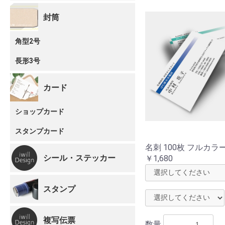
封筒
角型2号
長形3号
カード
ショップカード
スタンプカード
名刺 100枚 フルカラ
シール・ステッカー
￥1,680
スタンプ
複写伝票
数量