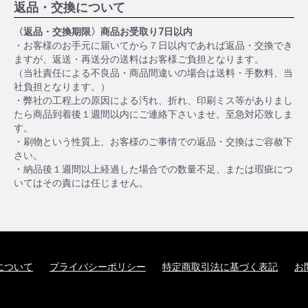
返品・交換について
〈返品・交換期限〉商品お受取り7日以内
・お客様のお手元に届いてから７日以内であれば返品・交換でき
ますが、返送・再送分の送料はお客様ご負担となります。
（当社責任による不良品・商品間違いの場合は送料・手数料、当
社負担となります。）
・弊社の工程上の原因による汚れ、折れ、印刷ミス等がありまし
たら商品到着後１週間以内にご連絡下さいませ。至急対応致しま
す。
・刷物という性質上、お客様のご事情での返品・交換はご容赦下
さい。
・納品後１週間以上経過した場合での数量不足、または瑕疵につ
いてはその責には任じません。
について
プライバシーポリシー
特定商取引法に基づく表記
お