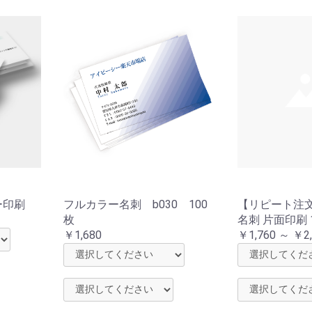
ー印刷
フルカラー名刺 b030 100
【リピート注
枚
名刺 片面印刷 
￥1,680
￥1,760 ～ ￥2,