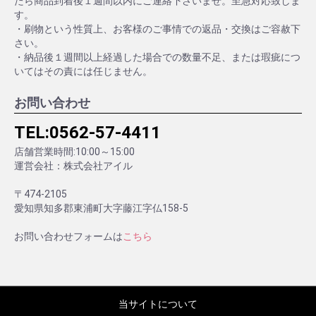
たら商品到着後１週間以内にご連絡下さいませ。至急対応致しま
す。
・刷物という性質上、お客様のご事情での返品・交換はご容赦下
さい。
・納品後１週間以上経過した場合での数量不足、または瑕疵につ
いてはその責には任じません。
お問い合わせ
TEL:
0562-57-4411
店舗営業時間:10:00～15:00
運営会社：株式会社アイル
〒474-2105
愛知県知多郡東浦町大字藤江字仏158-5
お問い合わせフォームは
こちら
当サイトについて