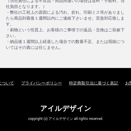
（当社責任による不良品・商品間違いの場合は送料・手数料、当
社負担となります。）
・弊社の工程上の原因による汚れ、折れ、印刷ミス等がありまし
たら商品到着後１週間以内にご連絡下さいませ。至急対応致しま
す。
・刷物という性質上、お客様のご事情での返品・交換はご容赦下
さい。
・納品後１週間以上経過した場合での数量不足、または瑕疵につ
いてはその責には任じません。
について
プライバシーポリシー
特定商取引法に基づく表記
お
アイルデザイン
copyright (c) アイルデザイン all rights reserved.