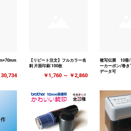
×70mm
【リピート注文】フルカラー名
複写伝票 10冊/
刺 片面印刷 100枚
ーカーボン/巻き下
データ可
30,734
￥1,760 ～ ￥2,860