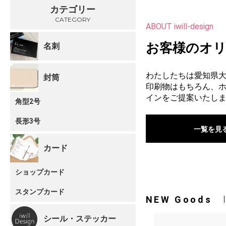
カテゴリー
CATEGORY
ABOUT iwill-design
お客様のオ
名刺
わたしたちは愛知県
封筒
印刷物はもちろん、
インをご提案いたし
角型2号
長形3号
一覧を見
カード
ショップカード
スタンプカード
NEW Goods
シール・ステッカー